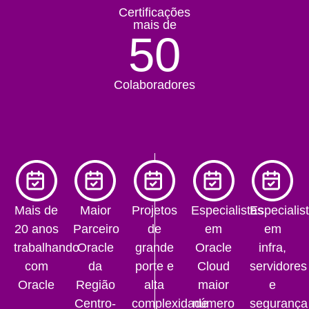
Certificações
mais de
50
Colaboradores
Mais de
Maior
Projetos
Especialistas
Especialis
20 anos
Parceiro
de
em
em
trabalhando
Oracle
grande
Oracle
infra,
com
da
porte e
Cloud
servidores
Oracle
Região
alta
maior
e
Centro-
complexidade
número
segurança