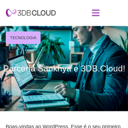
TECNOLOGIA
Parceria Sankhya e 3DB.Cloud!
Boas-vindas ao WordPress. Esse é o seu primeiro