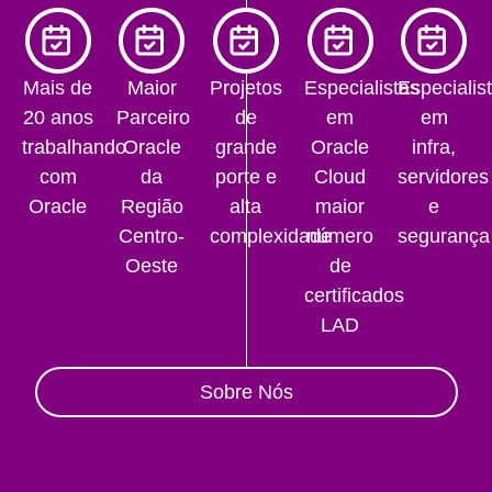
Mais de
Maior
Projetos
Especialistas
Especialis
20 anos
Parceiro
de
em
em
trabalhando
Oracle
grande
Oracle
infra,
com
da
porte e
Cloud
servidores
Oracle
Região
alta
maior
e
Centro-
complexidade
número
segurança
Oeste
de
certificados
LAD
Sobre Nós