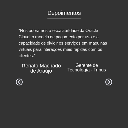
Depoimentos
“Nós adoramos a escalabilidade da Oracle
“Co
Cloud, o modelo de pagamento por uso e a
pre
capacidade de dividir os serviços em máquinas
pro
virtuais para interações mais rápidas com os
3 m
clientes.”
que
trá
Renato Machado
Gerente de
dad
Tecnologia - Trinus
de Araújo
eli